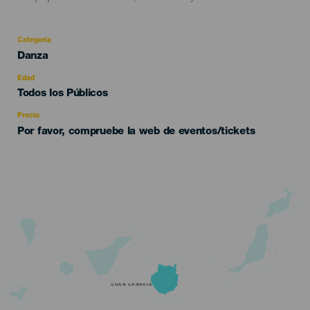
Categoría
Categoría
Danza
del
evento
Edad
Edad
Todos los Públicos
Recomendada
Precio
Por favor, compruebe la web de eventos/tickets
GRAN CANARIA