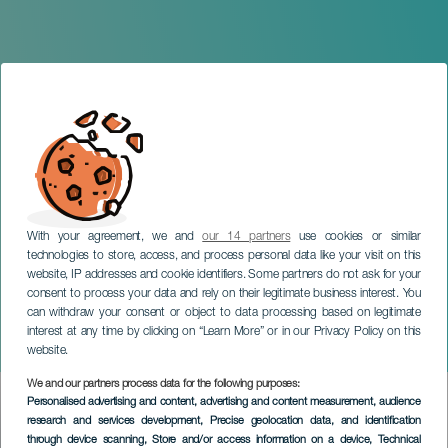
With your agreement, we and
our 14 partners
use cookies or similar
technologies to store, access, and process personal data like your visit on this
website, IP addresses and cookie identifiers. Some partners do not ask for your
consent to process your data and rely on their legitimate business interest. You
GRAN CANARIA
can withdraw your consent or object to data processing based on legitimate
MARÍA PAGÉS. Paraíso de
interest at any time by clicking on “Learn More” or in our Privacy Policy on this
los negros
website.
We and our partners process data for the following purposes:
Imagen
Personalised advertising and content, advertising and content measurement, audience
Listado
research and services development
, Precise geolocation data, and identification
through device scanning
, Store and/or access information on a device
, Technical