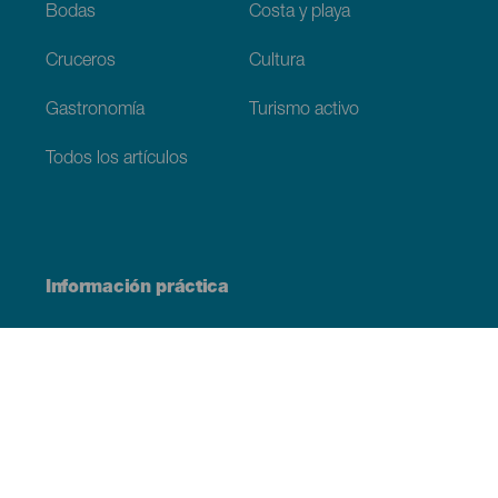
Bodas
Costa y playa
Cruceros
Cultura
Gastronomía
Turismo activo
Todos los artículos
Información práctica
Agenda
Clima
Cómo llegar
Dónde comer
Dónde dormir
El archipiélago
Compromiso con la sostenibilidad
Servicios