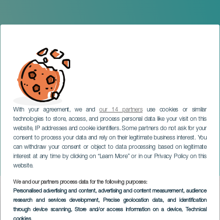
With your agreement, we and
our 14 partners
use cookies or similar
technologies to store, access, and process personal data like your visit on this
website, IP addresses and cookie identifiers. Some partners do not ask for your
consent to process your data and rely on their legitimate business interest. You
can withdraw your consent or object to data processing based on legitimate
GRAN CANARIA
interest at any time by clicking on “Learn More” or in our Privacy Policy on this
Manuel Wirst en concierto
website.
We and our partners process data for the following purposes:
Imagen
Personalised advertising and content, advertising and content measurement, audience
Listado
research and services development
, Precise geolocation data, and identification
through device scanning
, Store and/or access information on a device
, Technical
cookies