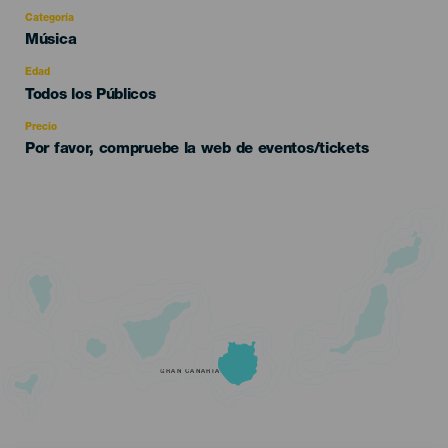
Categoría
Categoría
Música
del
evento
Edad
Edad
Todos los Públicos
Recomendada
Precio
Por favor, compruebe la web de eventos/tickets
GRAN CANARIA