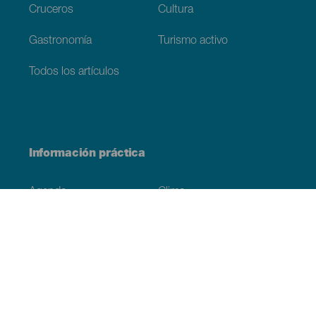
Cruceros
Cultura
Gastronomía
Turismo activo
Todos los artículos
Información práctica
Agenda
Clima
Cómo llegar
Dónde comer
Dónde dormir
El archipiélago
Compromiso con la sostenibilidad
Servicios