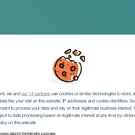
s de Pablo Messiez
ent, we and
our 14 partners
use cookies or similar technologies to store,
ata like your visit on this website, IP addresses and cookie identifiers. 
onsent to process your data and rely on their legitimate business interest
ject to data processing based on legitimate interest at any time by click
olicy on this website.
ocess data for the following purposes: