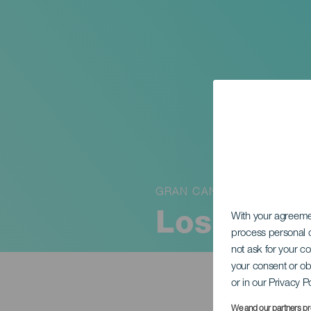
GRAN CANARIA
Los Gesto
With your agreem
process personal d
not ask for your c
your consent or ob
or in our Privacy P
We and our partners pr