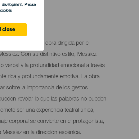
s development
, Precise
l cookies
 Canaria
 close
"Los Gestos", una obra dirigida por el
essiez. Con su distintivo estilo, Messiez
o verbal y la profundidad emocional a través
nte rica y profundamente emotiva. La obra
onar sobre la importancia de los gestos
pueden revelar lo que las palabras no pueden
omete ser una experiencia teatral única,
uaje corporal se convierte en el protagonista,
 Messiez en la dirección escénica.