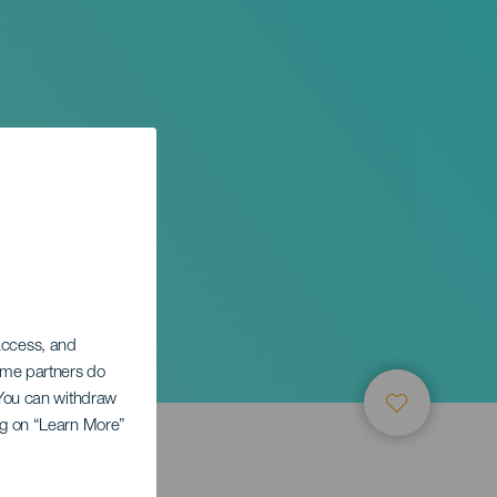
 access, and
Some partners do
. You can withdraw
ing on “Learn More”