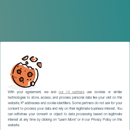
With your agreement, we and
our 14 partners
use cookies or similar
technologies to store, access, and process personal data like your visit on this
website, IP addresses and cookie identifiers. Some partners do not ask for your
consent to process your data and rely on their legitimate business interest. You
GRAN CANARIA
can withdraw your consent or object to data processing based on legitimate
Lorca por Saura. Gran
interest at any time by clicking on “Learn More” or in our Privacy Policy on this
Canaria
website.