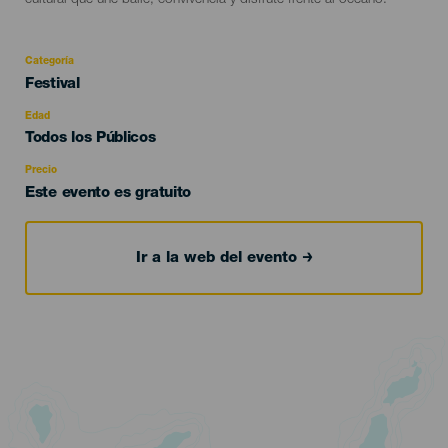
cultural que une baile, convivencia y disfrute frente al océano.
Categoría
Categoría
Festival
del
evento
Edad
Edad
Todos los Públicos
Recomendada
Precio
Este evento es gratuito
Ir a la web del evento