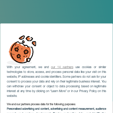
With your agreement, we and
our 14 partners
use cookies or similar
technologies to store, access, and process personal data like your visit on this
website, IP addresses and cookie identifiers. Some partners do not ask for your
consent to process your data and rely on their legitimate business interest. You
can withdraw your consent or object to data processing based on legitimate
GRAN CANARIA
interest at any time by clicking on “Learn More” or in our Privacy Policy on this
La Marina Festival
website.
We and our partners process data for the following purposes:
Imagen
Personalised advertising and content, advertising and content measurement, audience
Listado