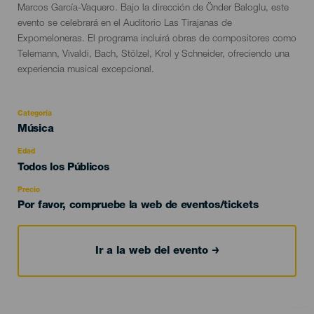
Marcos García-Vaquero. Bajo la dirección de Önder Baloglu, este
evento se celebrará en el Auditorio Las Tirajanas de
Expomeloneras. El programa incluirá obras de compositores como
Telemann, Vivaldi, Bach, Stölzel, Krol y Schneider, ofreciendo una
experiencia musical excepcional.
Categoría
Categoría
Música
del
evento
Edad
Edad
Todos los Públicos
Recomendada
Precio
Por favor, compruebe la web de eventos/tickets
Ir a la web del evento