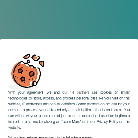
With your agreement, we and
our 14 partners
use cookies or similar
technologies to store, access, and process personal data like your visit on this
GRAN CANARIA
website, IP addresses and cookie identifiers. Some partners do not ask for your
consent to process your data and rely on their legitimate business interest. You
La Magia del Barroco -
can withdraw your consent or object to data processing based on legitimate
Maspalomas Internacional
interest at any time by clicking on “Learn More” or in our Privacy Policy on this
Trumpet Fest
website.