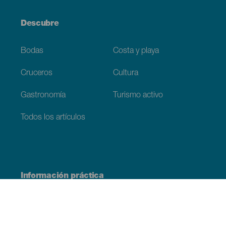
Descubre
Bodas
Costa y playa
Cruceros
Cultura
Gastronomía
Turismo activo
Todos los artículos
Información práctica
Agenda
Clima
Cómo llegar
Dónde comer