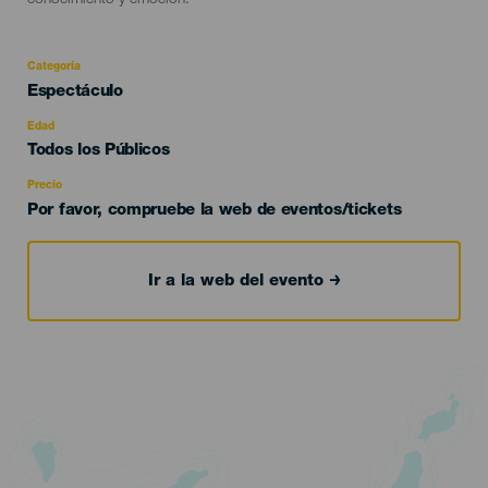
conocimiento y emoción.
Categoría
Categoría
Espectáculo
del
evento
Edad
Edad
Todos los Públicos
Recomendada
Precio
Por favor, compruebe la web de eventos/tickets
Ir a la web del evento