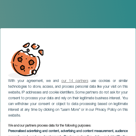
With your agreement, we and
our 14 partners
use cookies or similar
technologies to store, access, and process personal data like your visit on this
website, IP addresses and cookie identifiers. Some partners do not ask for your
consent to process your data and rely on their legitimate business interest. You
GRAN CANARIA
can withdraw your consent or object to data processing based on legitimate
Javier Santaolalla: El
interest at any time by clicking on “Learn More” or in our Privacy Policy on this
fuego de Prometeo
website.
We and our partners process data for the following purposes:
Imagen
Personalised advertising and content, advertising and content measurement, audience
Listado