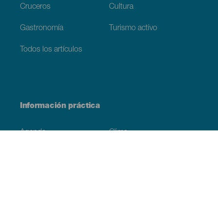
Cruceros
Cultura
Gastronomía
Turismo activo
Todos los artículos
Información práctica
Agenda
Clima
Cómo llegar
Dónde comer
Dónde dormir
El archipiélago
Compromiso con la sostenibilidad
Servicios