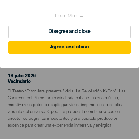
Learn More →
Disagree and close
Agree and close
EVENTO PASADO
18 julio 2026
Localidad
Vecindario
Descripción
El Teatro Víctor Jara presenta "Idols: La Revolución K-Pop". Las
del
Guerreras del Ritmo, un musical original que fusiona música,
evento
narrativa y un potente despliegue visual inspirado en la estética
vibrante del universo K-pop. La propuesta combina voces en
directo, coreografías impactantes y una cuidada producción
escénica para crear una experiencia inmersiva y enérgica.