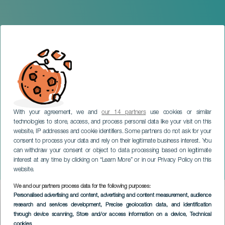
With your agreement, we and
our 14 partners
use cookies or similar
technologies to store, access, and process personal data like your visit on this
website, IP addresses and cookie identifiers. Some partners do not ask for your
consent to process your data and rely on their legitimate business interest. You
GRAN CANARIA
can withdraw your consent or object to data processing based on legitimate
Idols – La Revolución K-
interest at any time by clicking on “Learn More” or in our Privacy Policy on this
POP
website.
We and our partners process data for the following purposes:
Imagen
Personalised advertising and content, advertising and content measurement, audience
Listado
research and services development
, Precise geolocation data, and identification
through device scanning
, Store and/or access information on a device
, Technical
cookies