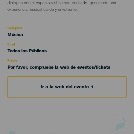
dialogan con el espacio y el tiempo pausado, generando una
experiencia musical cálida y envolvente.
Categoría
Categoría
Música
del
evento
Edad
Edad
Todos los Públicos
Recomendada
Precio
Por favor, compruebe la web de eventos/tickets
Ir a la web del evento