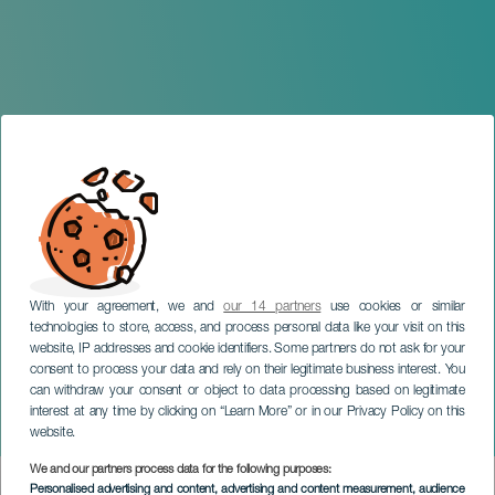
With your agreement, we and
our 14 partners
use cookies or similar
technologies to store, access, and process personal data like your visit on this
website, IP addresses and cookie identifiers. Some partners do not ask for your
consent to process your data and rely on their legitimate business interest. You
can withdraw your consent or object to data processing based on legitimate
GRAN CANARIA
interest at any time by clicking on “Learn More” or in our Privacy Policy on this
Guayete en concierto
website.
We and our partners process data for the following purposes:
Imagen
Personalised advertising and content, advertising and content measurement, audience