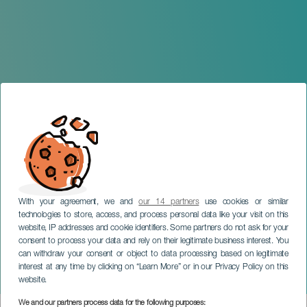
With your agreement, we and
our 14 partners
use cookies or similar
technologies to store, access, and process personal data like your visit on this
GRAN CANARIA
website, IP addresses and cookie identifiers. Some partners do not ask for your
consent to process your data and rely on their legitimate business interest. You
Gran Cabalgata de
can withdraw your consent or object to data processing based on legitimate
Carrozas - Fiestas
interest at any time by clicking on “Learn More” or in our Privacy Policy on this
Mayores de Santiago
website.
We and our partners process data for the following purposes: