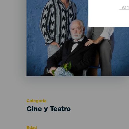
Lear
Categoría
Categoría
Cine y Teatro
del
evento
Edad