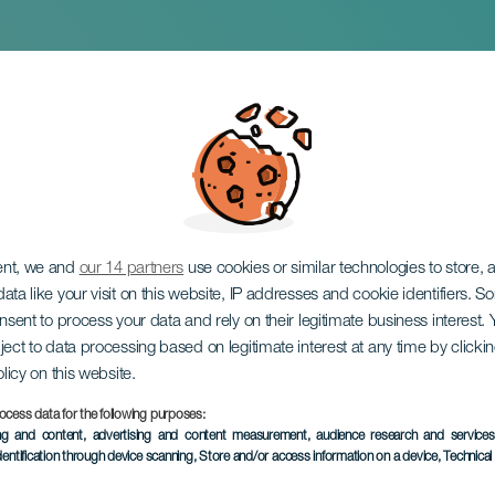
lanner
ent, we and
our 14 partners
use cookies or similar technologies to store,
ata like your visit on this website, IP addresses and cookie identifiers. 
onsent to process your data and rely on their legitimate business interest
ject to data processing based on legitimate interest at any time by click
olicy on this website.
ocess data for the following purposes:
ing and content, advertising and content measurement, audience research and service
EVENTO PASADO
dentification through device scanning
, Store and/or access information on a device
, Technica