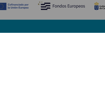
Descubre
I
Bodas
Costa y playa
A
Cruceros
Cultura
Có
Gastronomía
Turismo activo
Dó
Todos los artículos