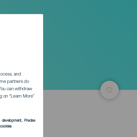
 access, and
Some partners do
. You can withdraw
ing on “Learn More”
s development
, Precise
l cookies