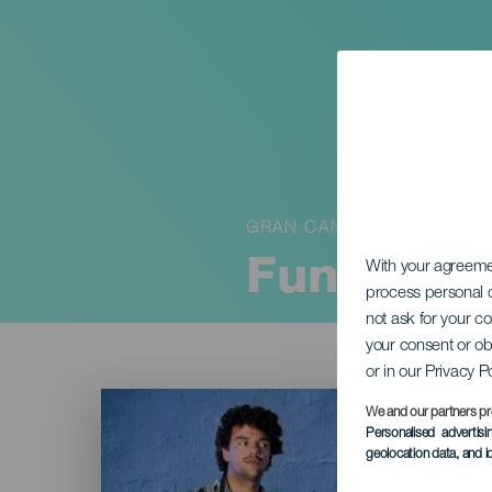
GRAN CANARIA
Funeral P
With your agreem
process personal d
not ask for your c
your consent or ob
or in our Privacy P
Imagen
Listado
We and our partners pr
Personalised advertis
geolocation data, and i