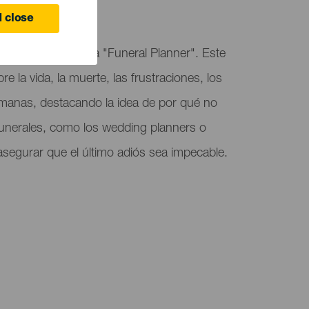
 Canaria
 close
 Arencibia presenta "Funeral Planner". Este
e la vida, la muerte, las frustraciones, los
umanas, destacando la idea de por qué no
 funerales, como los wedding planners o
segurar que el último adiós sea impecable.