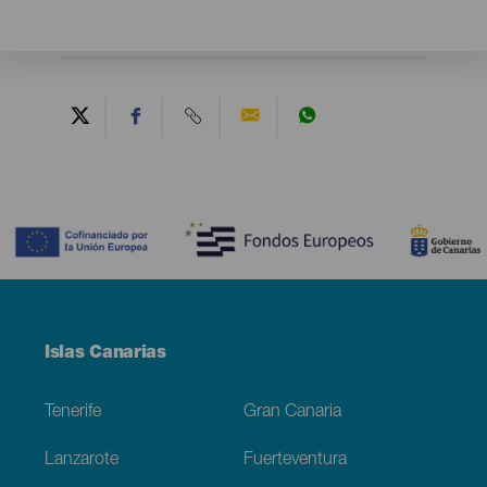
Contenido
Menú
Islas Canarias
Footer
Tenerife
Gran Canaria
Lanzarote
Fuerteventura