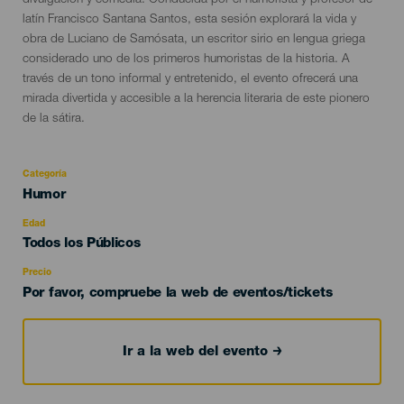
divulgación y comedia. Conducida por el humorista y profesor de
latín Francisco Santana Santos, esta sesión explorará la vida y
obra de Luciano de Samósata, un escritor sirio en lengua griega
considerado uno de los primeros humoristas de la historia. A
través de un tono informal y entretenido, el evento ofrecerá una
mirada divertida y accesible a la herencia literaria de este pionero
de la sátira.
Categoría
Categoría
Humor
del
evento
Edad
Edad
Todos los Públicos
Recomendada
Precio
Por favor, compruebe la web de eventos/tickets
Ir a la web del evento