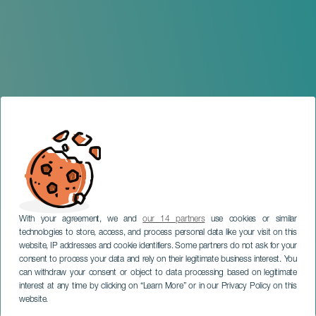
With your agreement, we and
our 14 partners
use cookies or similar
technologies to store, access, and process personal data like your visit on this
website, IP addresses and cookie identifiers. Some partners do not ask for your
consent to process your data and rely on their legitimate business interest. You
GRAN CANARIA
can withdraw your consent or object to data processing based on legitimate
Fly me to the moon,
interest at any time by clicking on “Learn More” or in our Privacy Policy on this
Luciano
website.