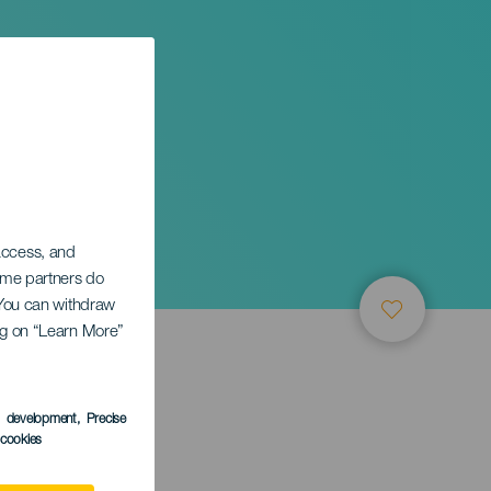
 access, and
Some partners do
. You can withdraw
ing on “Learn More”
s development
, Precise
l cookies