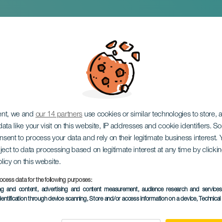
ent, we and
our 14 partners
use cookies or similar technologies to store,
ata like your visit on this website, IP addresses and cookie identifiers. 
onsent to process your data and rely on their legitimate business interest
ject to data processing based on legitimate interest at any time by click
olicy on this website.
ocess data for the following purposes:
ing and content, advertising and content measurement, audience research and service
EVENTO PASADO
dentification through device scanning
, Store and/or access information on a device
, Technica
17 al 31 Octubre