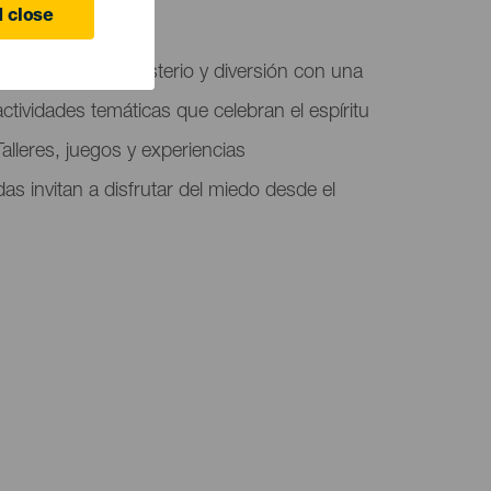
 Canaria
 close
n mes lleno de misterio y diversión con una
ctividades temáticas que celebran el espíritu
alleres, juegos y experiencias
das invitan a disfrutar del miedo desde el