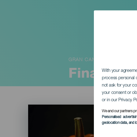
GRAN CANARIA
Finaween
With your agreem
process personal d
not ask for your c
your consent or ob
or in our Privacy P
Imagen
Listado
We and our partners pr
Personalised advertis
geolocation data, and i