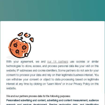
With your agreement, we and
our 14 partners
use cookies or similar
technologies to store, access, and process personal data like your visit on this
GRAN CANARIA
website, IP addresses and cookie identifiers. Some partners do not ask for your
consent to process your data and rely on their legitimate business interest. You
Fiestas en honor a la
can withdraw your consent or object to data processing based on legitimate
Inmaculada Concepción y
interest at any time by clicking on “Learn More” or in our Privacy Policy on this
San Andrés
website.
We and our partners process data for the following purposes:
Imagen
Personalised advertising and content, advertising and content measurement, audience
Listado