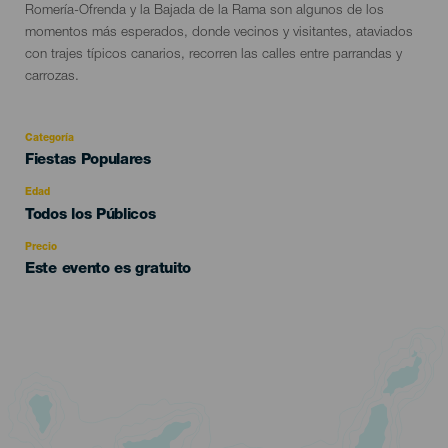
Romería-Ofrenda y la Bajada de la Rama son algunos de los
momentos más esperados, donde vecinos y visitantes, ataviados
con trajes típicos canarios, recorren las calles entre parrandas y
carrozas.
Categoría
Categoría
Fiestas Populares
del
evento
Edad
Edad
Todos los Públicos
Recomendada
Precio
Este evento es gratuito