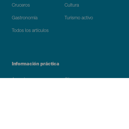
Cruceros
Cultura
Gastronomía
Turismo activo
Todos los artículos
Información práctica
Agenda
Clima
Cómo llegar
Dónde comer
Dónde dormir
El archipiélago
Compromiso con la sostenibilidad
Servicios