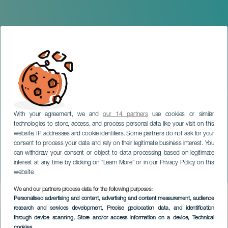
With your agreement, we and
our 14 partners
use cookies or similar
technologies to store, access, and process personal data like your visit on this
website, IP addresses and cookie identifiers. Some partners do not ask for your
consent to process your data and rely on their legitimate business interest. You
can withdraw your consent or object to data processing based on legitimate
GRAN CANARIA
interest at any time by clicking on “Learn More” or in our Privacy Policy on this
Fiestas de San Rafael
website.
We and our partners process data for the following purposes:
Imagen
Personalised advertising and content, advertising and content measurement, audience
Listado
research and services development
, Precise geolocation data, and identification
through device scanning
, Store and/or access information on a device
, Technical
cookies