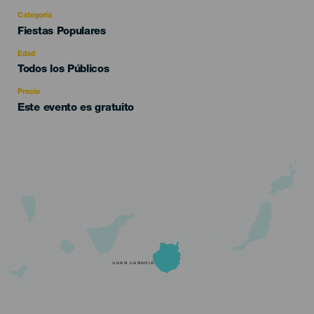
Categoría
Categoría
Fiestas Populares
del
evento
Edad
Edad
Todos los Públicos
Recomendada
Precio
Este evento es gratuito
GRAN CANARIA