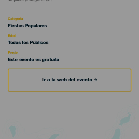
adquiere protagonismo.
Categoría
Categoría
Fiestas Populares
del
evento
Edad
Edad
Todos los Públicos
Recomendada
Precio
Este evento es gratuito
Ir a la web del evento