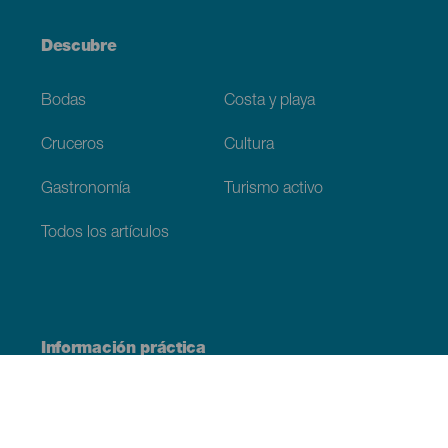
Descubre
Bodas
Costa y playa
Cruceros
Cultura
Gastronomía
Turismo activo
Todos los artículos
Información práctica
Agenda
Clima
Cómo llegar
Dónde comer