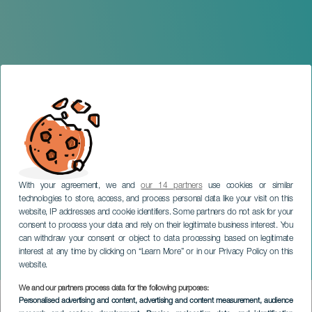
With your agreement, we and
our 14 partners
use cookies or similar
technologies to store, access, and process personal data like your visit on this
website, IP addresses and cookie identifiers. Some partners do not ask for your
consent to process your data and rely on their legitimate business interest. You
GRAN CANARIA
can withdraw your consent or object to data processing based on legitimate
Fiestas de San José
interest at any time by clicking on “Learn More” or in our Privacy Policy on this
Obrero
website.
We and our partners process data for the following purposes:
Imagen
Personalised advertising and content, advertising and content measurement, audience
Listado