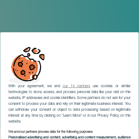
With your agreement, we and
our 14 partners
use cookies or similar
technologies to store, access, and process personal data like your visit on this
website, IP addresses and cookie identifiers. Some partners do not ask for your
consent to process your data and rely on their legitimate business interest. You
GRAN CANARIA
can withdraw your consent or object to data processing based on legitimate
Festival Reserva de la
interest at any time by clicking on “Learn More” or in our Privacy Policy on this
Biosfera
website.
We and our partners process data for the following purposes:
Imagen
Personalised advertising and content, advertising and content measurement, audience