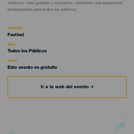
creativos, rutas guiadas y conciertos, ofreciendo una experiencia
enriquecedora para todos los públicos.
Categoría
Categoría
Festival
del
evento
Edad
Edad
Todos los Públicos
Recomendada
Precio
Este evento es gratuito
Ir a la web del evento