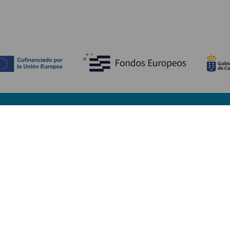
Descubre
I
Bodas
Costa y playa
A
Cruceros
Cultura
Có
Gastronomía
Turismo activo
Dó