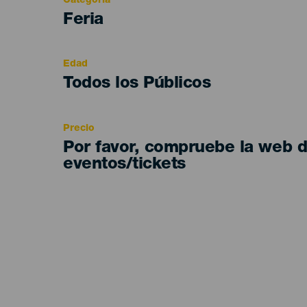
Categoría
Categoría
Feria
del
evento
Edad
Edad
Todos los Públicos
Recomendada
Precio
Por favor, compruebe la web 
eventos/tickets