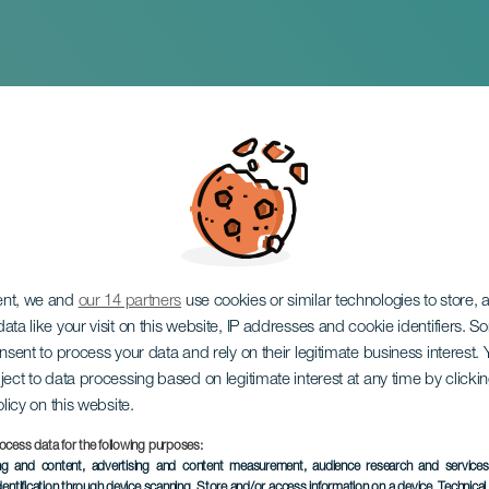
.0 Gran Canaria: Ma
ent, we and
our 14 partners
use cookies or similar technologies to store,
ata like your visit on this website, IP addresses and cookie identifiers. 
onsent to process your data and rely on their legitimate business interest
ject to data processing based on legitimate interest at any time by click
olicy on this website.
ocess data for the following purposes:
EVENTO PASADO
ing and content, advertising and content measurement, audience research and service
dentification through device scanning
, Store and/or access information on a device
, Technica