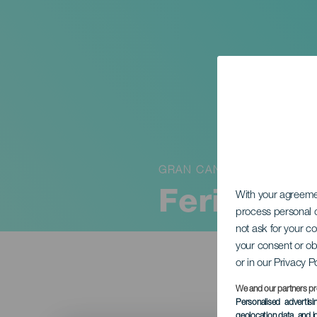
GRAN CANARIA
Feria Km
With your agreem
process personal d
not ask for your c
your consent or ob
or in our Privacy P
We and our partners pr
Personalised advertis
geolocation data, and i