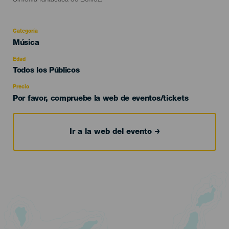
Sinfonía fantástica de Berlioz.
Categoría
Categoría
Música
del
evento
Edad
Edad
Todos los Públicos
Recomendada
Precio
Por favor, compruebe la web de eventos/tickets
Ir a la web del evento