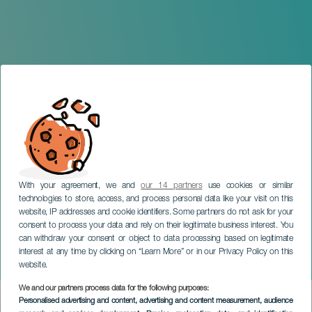
With your agreement, we and
our 14 partners
use cookies or similar
technologies to store, access, and process personal data like your visit on this
website, IP addresses and cookie identifiers. Some partners do not ask for your
consent to process your data and rely on their legitimate business interest. You
can withdraw your consent or object to data processing based on legitimate
GRAN CANARIA
interest at any time by clicking on “Learn More” or in our Privacy Policy on this
Fantasía romántica
website.
We and our partners process data for the following purposes:
Imagen
Personalised advertising and content, advertising and content measurement, audience
Listado