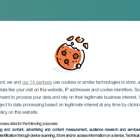
n: Raíces
ent, we and
our 14 partners
use cookies or similar technologies to store,
ata like your visit on this website, IP addresses and cookie identifiers. 
onsent to process your data and rely on their legitimate business interest
ject to data processing based on legitimate interest at any time by click
olicy on this website.
ocess data for the following purposes:
EVENTO PASADO
ing and content, advertising and content measurement, audience research and service
dentification through device scanning
, Store and/or access information on a device
, Technica