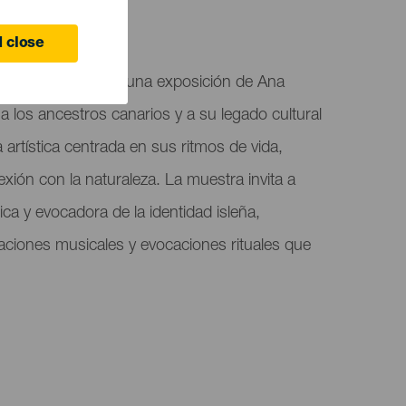
rzo
 close
 acogen "Raíces", una exposición de Ana
 los ancestros canarios y a su legado cultural
 artística centrada en sus ritmos de vida,
xión con la naturaleza. La muestra invita a
ica y evocadora de la identidad isleña,
iones musicales y evocaciones rituales que
.