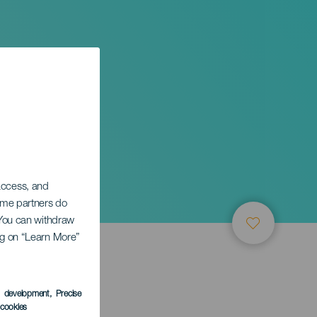
 access, and
Some partners do
. You can withdraw
ing on “Learn More”
s development
, Precise
l cookies