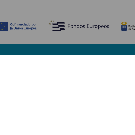
Descubre
I
Bodas
Costa y playa
A
Cruceros
Cultura
Có
Gastronomía
Turismo activo
Dó
Todos los artículos