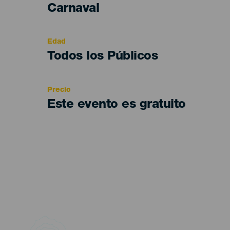
Categoría
Carnaval
del
evento
Edad
Edad
Todos los Públicos
Recomendada
Precio
Este evento es gratuito