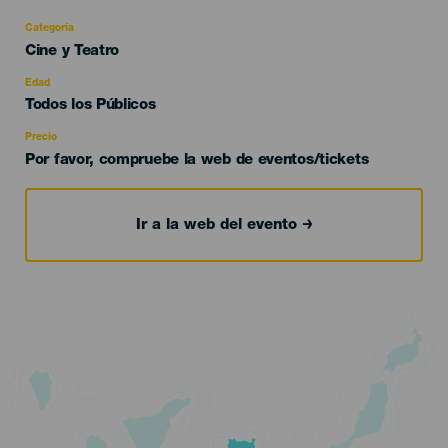
Categoría
Categoría
Cine y Teatro
del
evento
Edad
Edad
Todos los Públicos
Recomendada
Precio
Por favor, compruebe la web de eventos/tickets
Ir a la web del evento