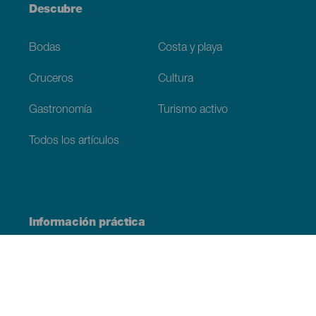
Descubre
Bodas
Costa y playa
Cruceros
Cultura
Gastronomía
Turismo activo
Todos los artículos
Información práctica
Agenda
Clima
Cómo llegar
Dónde comer