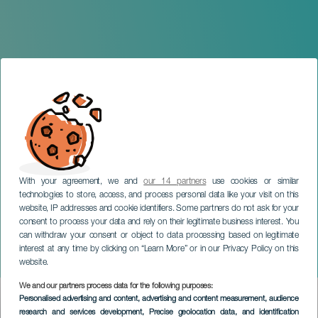
With your agreement, we and
our 14 partners
use cookies or similar
technologies to store, access, and process personal data like your visit on this
website, IP addresses and cookie identifiers. Some partners do not ask for your
consent to process your data and rely on their legitimate business interest. You
can withdraw your consent or object to data processing based on legitimate
GRAN CANARIA
interest at any time by clicking on “Learn More” or in our Privacy Policy on this
Esencia
website.
We and our partners process data for the following purposes:
Imagen
Personalised advertising and content, advertising and content measurement, audience
Listado
research and services development
, Precise geolocation data, and identification