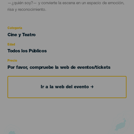
—¿quién soy?— y convierte la escena en un espacio de emoción,
risa y reconocimiento.
Categoría
Categoría
Cine y Teatro
del
evento
Edad
Edad
Todos los Públicos
Recomendada
Precio
Por favor, compruebe la web de eventos/tickets
Ir a la web del evento