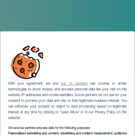
With your agreement, we and
our 14 partners
use cookies or similar
technologies to store, access, and process personal data like your visit on this
website, IP addresses and cookie identifiers. Some partners do not ask for your
consent to process your data and rely on their legitimate business interest. You
can withdraw your consent or object to data processing based on legitimate
GRAN CANARIA
interest at any time by clicking on “Learn More” or in our Privacy Policy on this
Empaque
website.
We and our partners process data for the following purposes:
Imagen
Personalised advertising and content, advertising and content measurement, audience