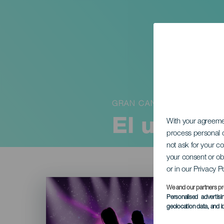
GRAN CANARIA
El univer
With your agreem
process personal d
not ask for your c
your consent or ob
or in our Privacy P
Imagen
Listado
We and our partners pr
Personalised advertis
geolocation data, and i