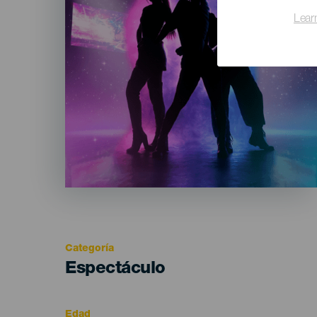
Lear
Categoría
Categoría
Espectáculo
del
evento
Edad