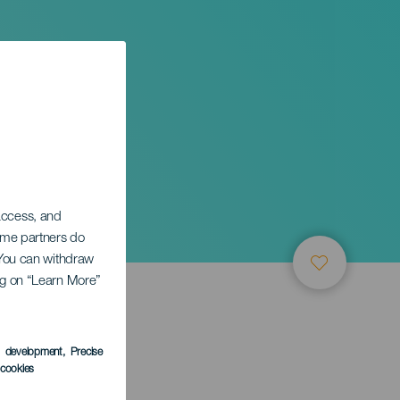
 access, and
Some partners do
. You can withdraw
ing on “Learn More”
s development
, Precise
l cookies