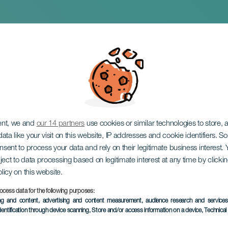
so K-Pop
ent, we and
our 14 partners
use cookies or similar technologies to store,
ata like your visit on this website, IP addresses and cookie identifiers. 
onsent to process your data and rely on their legitimate business interest
ject to data processing based on legitimate interest at any time by click
olicy on this website.
ocess data for the following purposes:
ing and content, advertising and content measurement, audience research and service
EVENTO PASADO
dentification through device scanning
, Store and/or access information on a device
, Technica