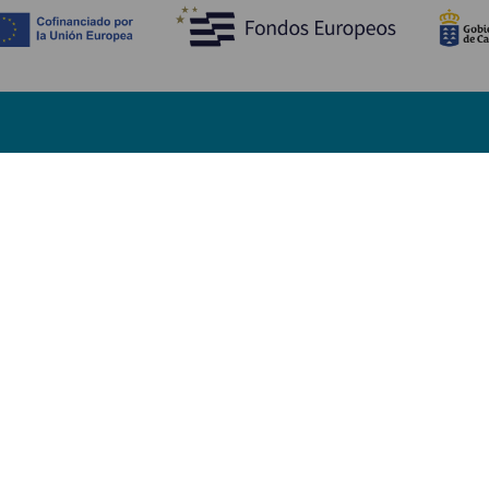
Descubre
I
Bodas
Costa y playa
A
Cruceros
Cultura
Có
Gastronomía
Turismo activo
Dó
Todos los artículos