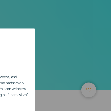
 access, and
Some partners do
. You can withdraw
ing on “Learn More”