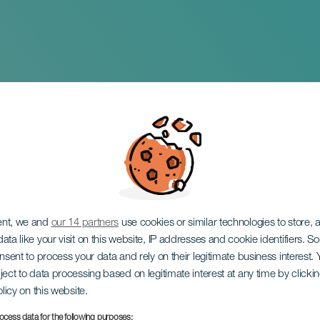
 la Vigilia
ent, we and
our 14 partners
use cookies or similar technologies to store,
ata like your visit on this website, IP addresses and cookie identifiers. 
onsent to process your data and rely on their legitimate business interest
ject to data processing based on legitimate interest at any time by click
olicy on this website.
ocess data for the following purposes: