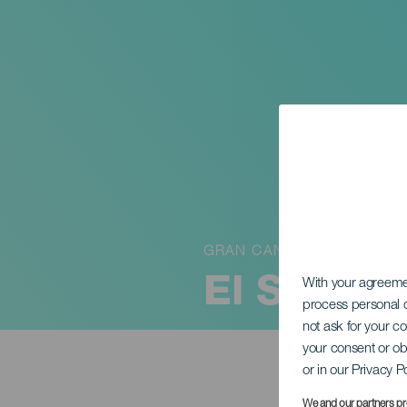
GRAN CANARIA
El Sueño y
With your agreem
process personal d
not ask for your c
your consent or ob
or in our Privacy P
We and our partners pr