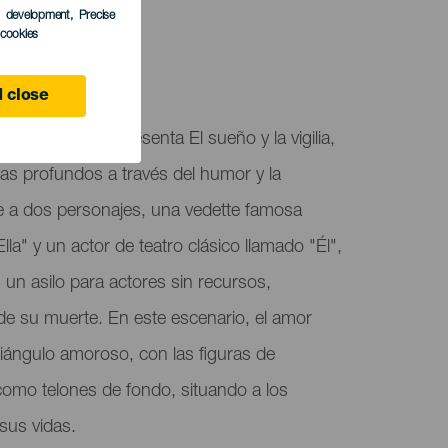
s development
, Precise
l cookies
4
 close
o García Lorca presenta El sueño y la vigilia,
as profundos a través del humor y la
ue a dos personajes, una vedette famosa
la" y un actor de teatro clásico llamado "Él",
un asilo para actores sin recursos,
 su muerte. En este escenario, el amor
iángulo amoroso, con las figuras de
omo telones de fondo, situando a los
 sus vidas.