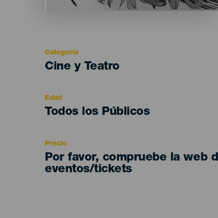
Categoría
Categoría
Cine y Teatro
del
evento
Edad
Edad
Todos los Públicos
Recomendada
Precio
Por favor, compruebe la web 
eventos/tickets