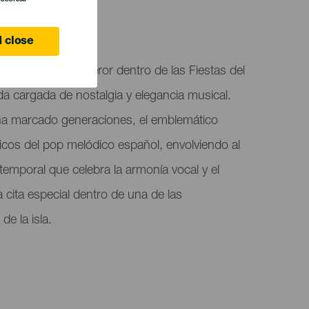
5
 close
en concierto en Teror dentro de las Fiestas del
da cargada de nostalgia y elegancia musical.
ha marcado generaciones, el emblemático
icos del pop melódico español, envolviendo al
temporal que celebra la armonía vocal y el
cita especial dentro de una de las
de la isla.