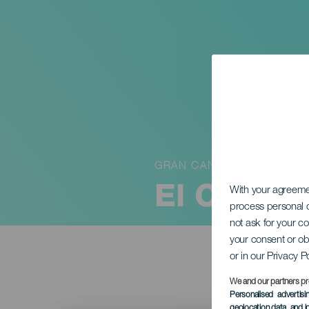
GRAN CANARIA
El Consor
With your agreem
process personal d
not ask for your c
your consent or ob
or in our Privacy P
We and our partners pr
Personalised advertis
geolocation data, and i