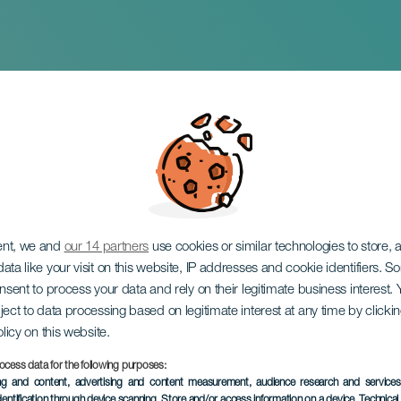
cio en concierto
ent, we and
our 14 partners
use cookies or similar technologies to store,
ata like your visit on this website, IP addresses and cookie identifiers. 
onsent to process your data and rely on their legitimate business interest
ject to data processing based on legitimate interest at any time by click
olicy on this website.
ocess data for the following purposes:
EVENTO PASADO
ing and content, advertising and content measurement, audience research and service
dentification through device scanning
, Store and/or access information on a device
, Technica