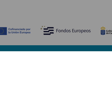
Descubre
I
Bodas
Costa y playa
A
Cruceros
Cultura
Có
Gastronomía
Turismo activo
Dó