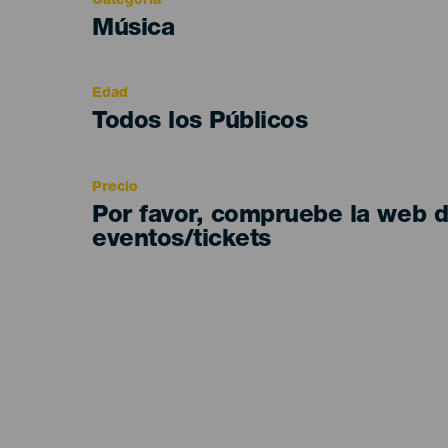
Categoría
Categoría
Música
del
evento
Edad
Edad
Todos los Públicos
Recomendada
Precio
Por favor, compruebe la web 
eventos/tickets