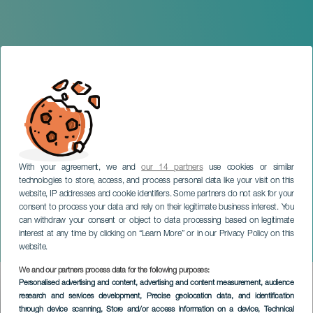
With your agreement, we and
our 14 partners
use cookies or similar
technologies to store, access, and process personal data like your visit on this
website, IP addresses and cookie identifiers. Some partners do not ask for your
consent to process your data and rely on their legitimate business interest. You
GRAN CANARIA
can withdraw your consent or object to data processing based on legitimate
Carrera Entremontañas
interest at any time by clicking on “Learn More” or in our Privacy Policy on this
Paralelo 28º
website.
We and our partners process data for the following purposes:
Imagen
Personalised advertising and content, advertising and content measurement, audience
Listado
research and services development
, Precise geolocation data, and identification
through device scanning
, Store and/or access information on a device
, Technical