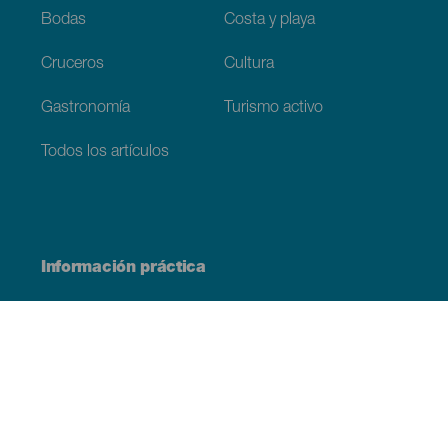
Bodas
Costa y playa
Cruceros
Cultura
Gastronomía
Turismo activo
Todos los artículos
Información práctica
Agenda
Clima
Cómo llegar
Dónde comer
Dónde dormir
El archipiélago