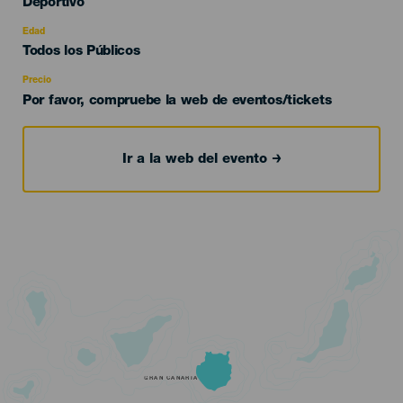
Categoría
Deportivo
del
evento
Edad
Edad
Todos los Públicos
Recomendada
Precio
Por favor, compruebe la web de eventos/tickets
Ir a la web del evento
GRAN CANARIA