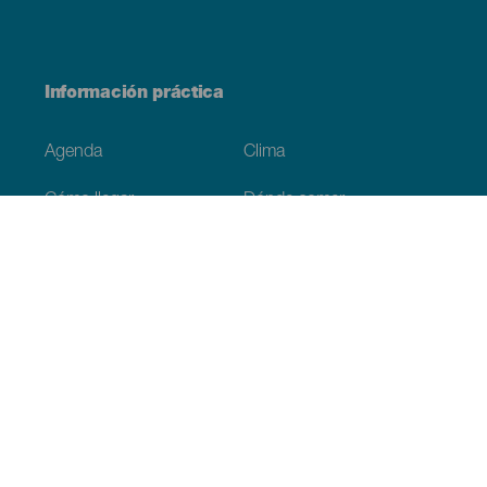
Información práctica
Agenda
Clima
Cómo llegar
Dónde comer
Dónde dormir
El archipiélago
Compromiso con la sostenibilidad
Servicios
Simulacro, podcast de ficción