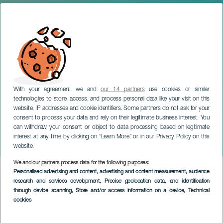
With your agreement, we and
our 14 partners
use cookies or similar
technologies to store, access, and process personal data like your visit on this
website, IP addresses and cookie identifiers. Some partners do not ask for your
consent to process your data and rely on their legitimate business interest. You
can withdraw your consent or object to data processing based on legitimate
GRAN CANARIA
interest at any time by clicking on “Learn More” or in our Privacy Policy on this
Carnaval en Moya
website.
We and our partners process data for the following purposes:
Imagen
Personalised advertising and content, advertising and content measurement, audience
Listado
research and services development
, Precise geolocation data, and identification
through device scanning
, Store and/or access information on a device
, Technical
cookies