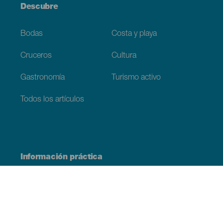
Descubre
Bodas
Costa y playa
Cruceros
Cultura
Gastronomía
Turismo activo
Todos los artículos
Información práctica
Agenda
Clima
Cómo llegar
Dónde comer