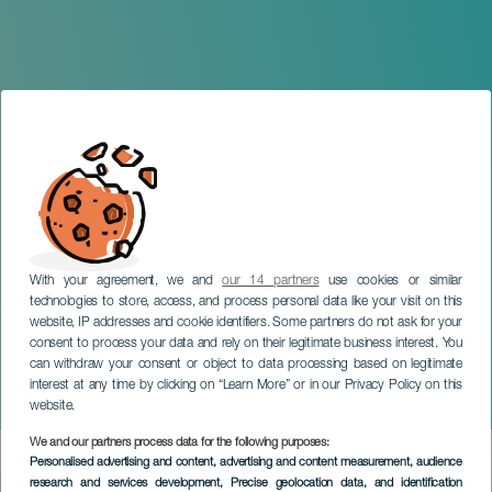
With your agreement, we and
our 14 partners
use cookies or similar
technologies to store, access, and process personal data like your visit on this
website, IP addresses and cookie identifiers. Some partners do not ask for your
consent to process your data and rely on their legitimate business interest. You
can withdraw your consent or object to data processing based on legitimate
GRAN CANARIA
interest at any time by clicking on “Learn More” or in our Privacy Policy on this
Carnaval Canino
website.
We and our partners process data for the following purposes:
Imagen
Personalised advertising and content, advertising and content measurement, audience
Listado
research and services development
, Precise geolocation data, and identification