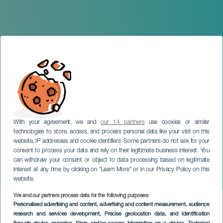
With your agreement, we and
our 14 partners
use cookies or similar
technologies to store, access, and process personal data like your visit on this
website, IP addresses and cookie identifiers. Some partners do not ask for your
consent to process your data and rely on their legitimate business interest. You
can withdraw your consent or object to data processing based on legitimate
GRAN CANARIA
interest at any time by clicking on “Learn More” or in our Privacy Policy on this
Baker/Mulligan cuarteto
website.
We and our partners process data for the following purposes:
Imagen
Personalised advertising and content, advertising and content measurement, audience
Listado
research and services development
, Precise geolocation data, and identification