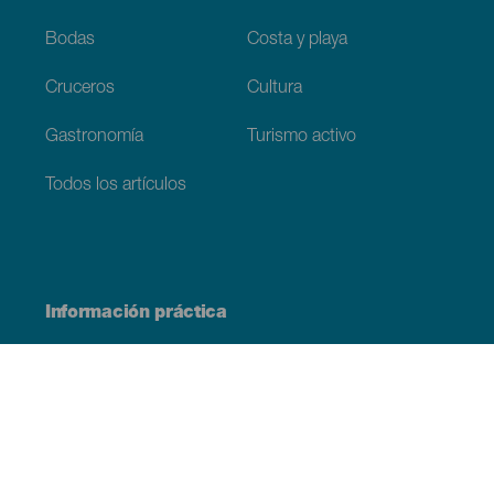
Bodas
Costa y playa
Cruceros
Cultura
Gastronomía
Turismo activo
Todos los artículos
Información práctica
Agenda
Clima
Cómo llegar
Dónde comer
Dónde dormir
El archipiélago