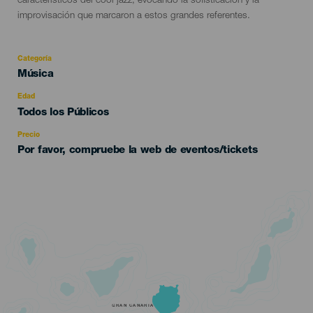
característicos del cool jazz, evocando la sofisticación y la
improvisación que marcaron a estos grandes referentes.
Categoría
Categoría
Música
del
evento
Edad
Edad
Todos los Públicos
Recomendada
Precio
Por favor, compruebe la web de eventos/tickets
GRAN CANARIA