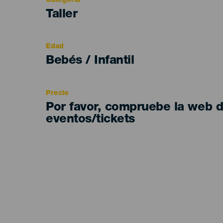
Categoría
Categoría
Taller
del
evento
Edad
Edad
Bebés / Infantil
Recomendada
Precio
Por favor, compruebe la web 
eventos/tickets