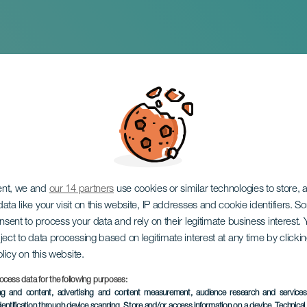
 encantada
ent, we and
our 14 partners
use cookies or similar technologies to store,
ata like your visit on this website, IP addresses and cookie identifiers. 
onsent to process your data and rely on their legitimate business interest
ject to data processing based on legitimate interest at any time by click
olicy on this website.
ocess data for the following purposes:
EVENTO PASADO
ing and content, advertising and content measurement, audience research and service
dentification through device scanning
, Store and/or access information on a device
, Technica