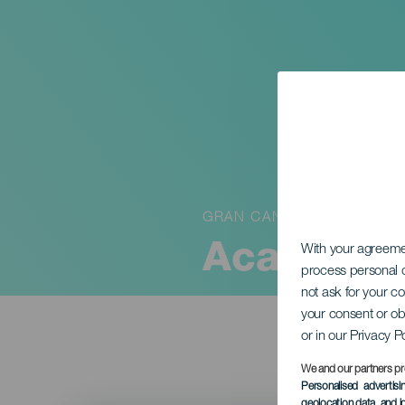
GRAN CANARIA
Acampada
With your agreem
process personal d
not ask for your c
your consent or ob
or in our Privacy P
We and our partners pr
Personalised advertis
geolocation data, and i