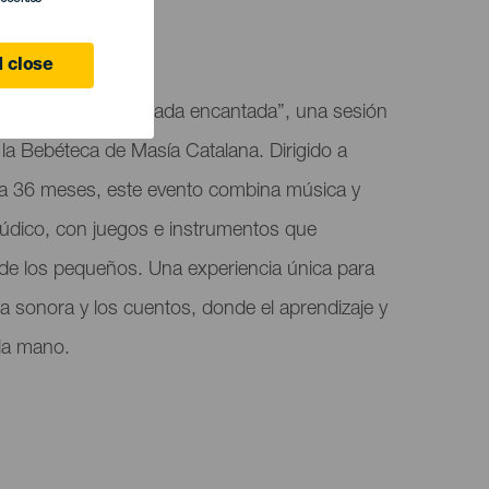
jana
 close
on el taller “Acampada encantada”, una sesión
la Bebéteca de Masía Catalana. Dirigido a
 a 36 meses, este evento combina música y
lúdico, con juegos e instrumentos que
 de los pequeños. Una experiencia única para
ia sonora y los cuentos, donde el aprendizaje y
 la mano.