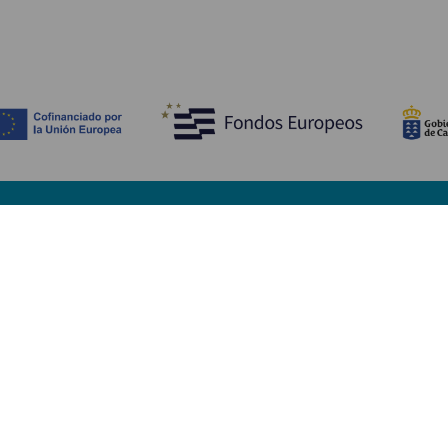
Descubre
I
Bodas
Costa y playa
A
Cruceros
Cultura
Có
Gastronomía
Turismo activo
Dó