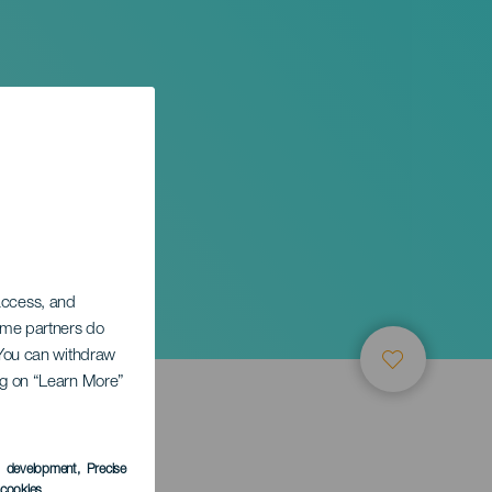
 access, and
Some partners do
. You can withdraw
ing on “Learn More”
s development
, Precise
l cookies