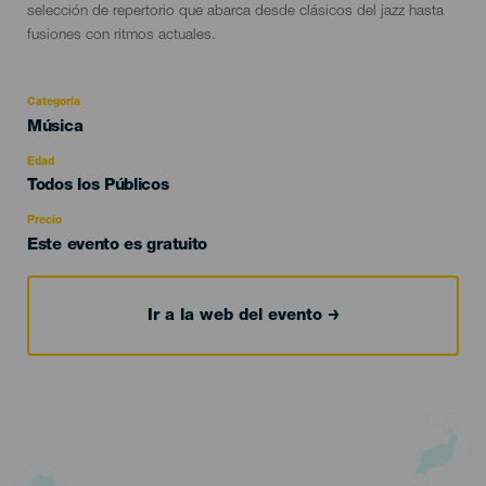
selección de repertorio que abarca desde clásicos del jazz hasta
fusiones con ritmos actuales.
Categoría
Categoría
Música
del
evento
Edad
Edad
Todos los Públicos
Recomendada
Precio
Este evento es gratuito
Ir a la web del evento