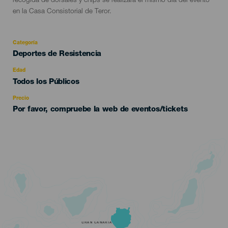
recogida de dorsales y chips se realizará el mismo día del evento
en la Casa Consistorial de Teror.
Categoría
Categoría
Deportes de Resistencia
del
evento
Edad
Edad
Todos los Públicos
Recomendada
Precio
Por favor, compruebe la web de eventos/tickets
GRAN CANARIA