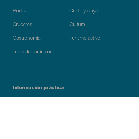
Bodas
Costa y playa
Cruceros
Cultura
Gastronomía
Turismo activo
Todos los artículos
Información práctica
Agenda
Clima
Cómo llegar
Dónde comer
Dónde dormir
El archipiélago