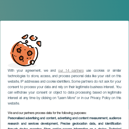
With your agreement, we and
our 14 partners
use cookies or similar
technologies to store, access, and process personal data like your visit on this
website, IP addresses and cookie identifiers. Some partners do not ask for your
consent to process your data and rely on their legitimate business interest. You
can withdraw your consent or object to data processing based on legitimate
GRAN CANARIA
interest at any time by clicking on “Learn More” or in our Privacy Policy on this
1and1 Aguas de Teror
website.
We and our partners process data for the following purposes:
Imagen
Personalised advertising and content, advertising and content measurement, audience
Listado
research and services development
, Precise geolocation data, and identification