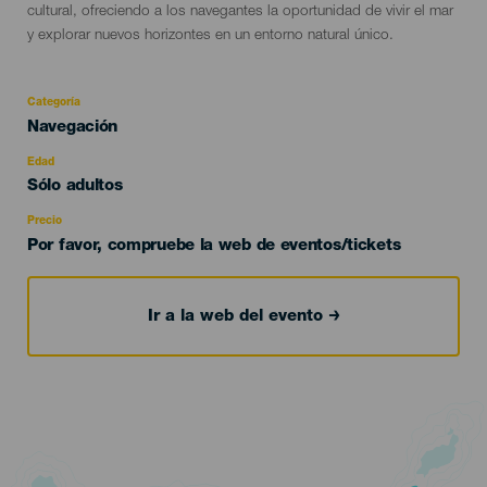
cultural, ofreciendo a los navegantes la oportunidad de vivir el mar
y explorar nuevos horizontes en un entorno natural único.
Categoría
Categoría
Navegación
del
evento
Edad
Edad
Sólo adultos
Recomendada
Precio
Por favor, compruebe la web de eventos/tickets
Ir a la web del evento