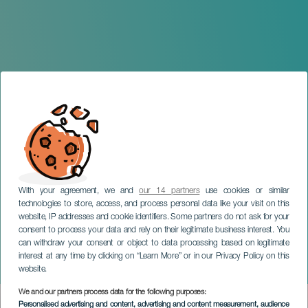
With your agreement, we and
our 14 partners
use cookies or similar
technologies to store, access, and process personal data like your visit on this
website, IP addresses and cookie identifiers. Some partners do not ask for your
consent to process your data and rely on their legitimate business interest. You
can withdraw your consent or object to data processing based on legitimate
FUERTEVENTURA
interest at any time by clicking on “Learn More” or in our Privacy Policy on this
Rallye Des Îles du Soleil
website.
We and our partners process data for the following purposes:
Imagen
Personalised advertising and content, advertising and content measurement, audience