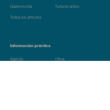
Gastronomía
Turismo activo
Todos los artículos
Información práctica
Agenda
Clima
Cómo llegar
Dónde comer
Dónde dormir
El archipiélago
Compromiso con la sostenibilidad
Servicios
Simulacro, podcast de ficción