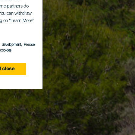
Some partners do
. You can withdraw
ing on “Learn More”
s development
, Precise
l cookies
 close