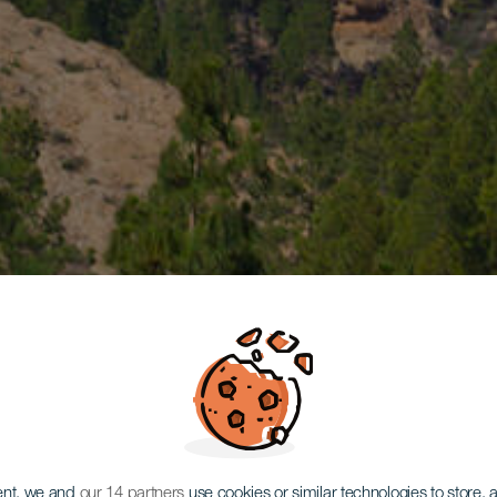
ent, we and
our 14 partners
use cookies or similar technologies to store,