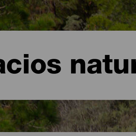
cios natu
an Canaria