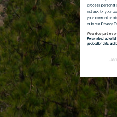
process personal d
not ask for your c
your consent or ob
or in our Privacy P
We and our partners pr
Personalised advertis
geolocation data, and i
Lear