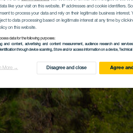
ata like your visit on this website, IP addresses and cookie identifiers. 
onsent to process your data and rely on their legitimate business interest
ject to data processing based on legitimate interest at any time by click
olicy on this website.
ocess data for the following purposes:
ing and content, advertising and content measurement, audience research and service
dentification through device scanning
, Store and/or access information on a device
, Technica
n More →
Disagree and close
Agree and