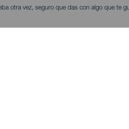
eba otra vez, seguro que das con algo que te gu
Descubre
I
Bodas
Costa y playa
A
Cruceros
Cultura
Có
Gastronomía
Turismo activo
Dó
Todos los artículos