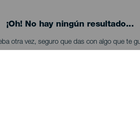
¡Oh! No hay ningún resultado...
eba otra vez, seguro que das con algo que te gu
Descubre
I
Bodas
Costa y playa
A
Cruceros
Cultura
Có