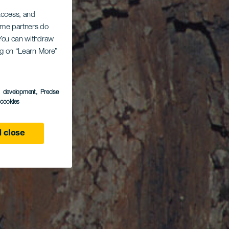
 access, and
Some partners do
. You can withdraw
ing on “Learn More”
s development
, Precise
l cookies
 close