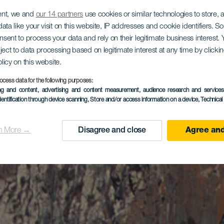
ent, we and
our 14 partners
use cookies or similar technologies to store,
ata like your visit on this website, IP addresses and cookie identifiers. 
onsent to process your data and rely on their legitimate business interest
ject to data processing based on legitimate interest at any time by click
olicy on this website.
ocess data for the following purposes:
ing and content, advertising and content measurement, audience research and service
dentification through device scanning
, Store and/or access information on a device
, Technica
n More →
Disagree and close
Agree and