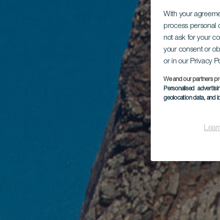
With your agreem
process personal d
not ask for your c
your consent or ob
or in our Privacy P
We and our partners pr
Personalised advertis
geolocation data, and i
Lear