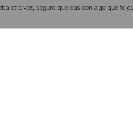
eba otra vez, seguro que das con algo que te gu
Descubre
I
Bodas
Costa y playa
A
Cruceros
Cultura
Có
Gastronomía
Turismo activo
Dó
Todos los artículos