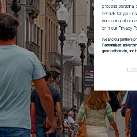
process personal d
not ask for your c
your consent or ob
or in our Privacy P
We and our partners pr
Personalised advertis
geolocation data, and i
Lear