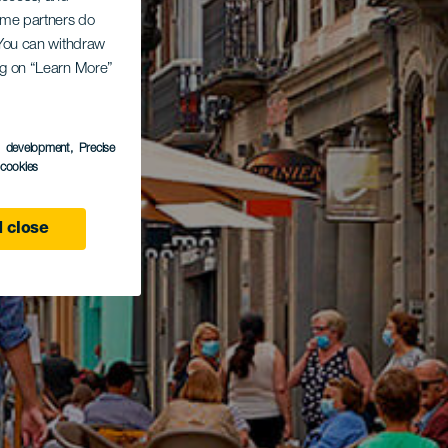
Some partners do
. You can withdraw
ing on “Learn More”
s development
, Precise
l cookies
 close