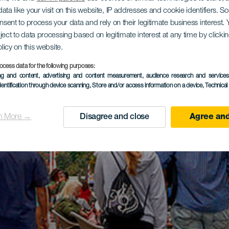
ata like your visit on this website, IP addresses and cookie identifiers. 
onsent to process your data and rely on their legitimate business interest
ject to data processing based on legitimate interest at any time by click
olicy on this website.
ocess data for the following purposes:
ing and content, advertising and content measurement, audience research and service
dentification through device scanning
, Store and/or access information on a device
, Technica
n More →
Disagree and close
Agree and