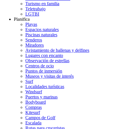
Turismo en familia
Teletrabajo
LGTBI
Planifica
Playas
Espacios naturales
Piscinas naturales
Senderos
Miradores
Avistamiento de ballenas y delfines
Lugares con encanto
Observación de estrellas
Centros de ocio
Puntos de inmersión
Museos y visitas de interés
Surf
Localidades turísticas
Windsurf
Puertos y marinas
Bodyboard
Compras
Kitesurf
Campos de Golf
Escalada
Rutas para cruceristas