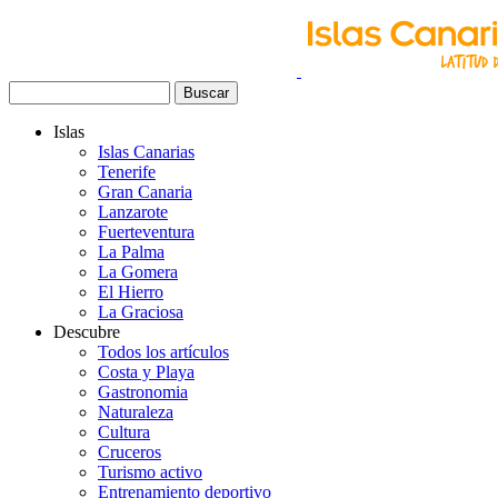
Pasar
al
contenido
principal
Buscar
Navegación
Islas
principal
Islas Canarias
Tenerife
Gran Canaria
Lanzarote
Fuerteventura
La Palma
La Gomera
El Hierro
La Graciosa
Descubre
Todos los artículos
Costa y Playa
Gastronomia
Naturaleza
Cultura
Cruceros
Turismo activo
Entrenamiento deportivo