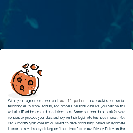
With your agreement, we and
our 14 partners
use cookies or similar
technologies to store, access, and process personal data like your visit on this
website, IP addresses and cookie identifiers. Some partners do not ask for your
consent to process your data and rely on their legitimate business interest. You
can withdraw your consent or object to data processing based on legitimate
interest at any time by clicking on “Learn More” or in our Privacy Policy on this