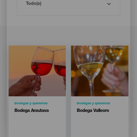
Imagen
Imagen
Imagen
Imagen
Listado
Listado
Categoría
Bodegas y queserías
Categoría
Bodegas y queserías
Titular
Titular
Bodega Arautava
Bodega Valleoro
Isla
Isla
TENERIFE
TENERIFE
Localidad