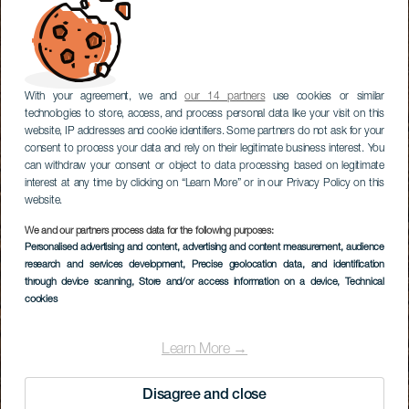
With your agreement, we and
our 14 partners
use cookies or similar
technologies to store, access, and process personal data like your visit on this
website, IP addresses and cookie identifiers. Some partners do not ask for your
consent to process your data and rely on their legitimate business interest. You
can withdraw your consent or object to data processing based on legitimate
interest at any time by clicking on “Learn More” or in our Privacy Policy on this
website.
We and our partners process data for the following purposes:
Personalised advertising and content, advertising and content measurement, audience
research and services development
, Precise geolocation data, and identification
through device scanning
, Store and/or access information on a device
, Technical
cookies
Learn More →
Disagree and close