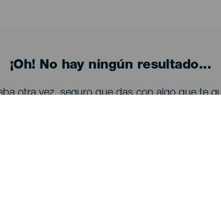
¡Oh! No hay ningún resultado...
eba otra vez, seguro que das con algo que te gu
Descubre
I
Bodas
Costa y playa
A