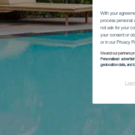
With your agreem
process personal d
not ask for your c
your consent or ob
or in our Privacy P
We and our partners pr
Personalised advertis
geolocation data, and i
Lear