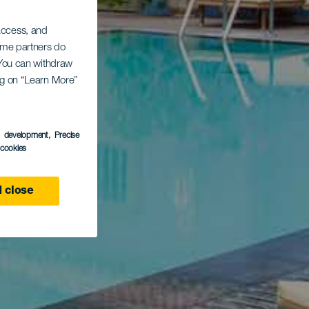
 access, and
Some partners do
. You can withdraw
ing on “Learn More”
s development
, Precise
l cookies
 close