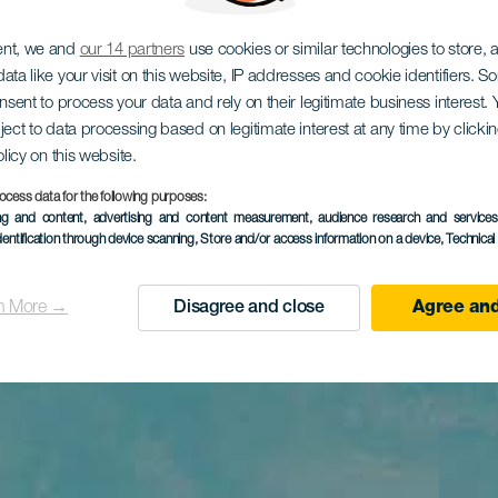
ent, we and
our 14 partners
use cookies or similar technologies to store,
ata like your visit on this website, IP addresses and cookie identifiers. 
onsent to process your data and rely on their legitimate business interest
ject to data processing based on legitimate interest at any time by click
olicy on this website.
ocess data for the following purposes:
ing and content, advertising and content measurement, audience research and service
dentification through device scanning
, Store and/or access information on a device
, Technica
n More →
Disagree and close
Agree and