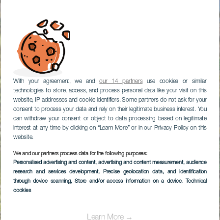
With your agreement, we and
our 14 partners
use cookies or similar
technologies to store, access, and process personal data like your visit on this
website, IP addresses and cookie identifiers. Some partners do not ask for your
consent to process your data and rely on their legitimate business interest. You
can withdraw your consent or object to data processing based on legitimate
interest at any time by clicking on “Learn More” or in our Privacy Policy on this
website.
We and our partners process data for the following purposes:
Personalised advertising and content, advertising and content measurement, audience
research and services development
, Precise geolocation data, and identification
through device scanning
, Store and/or access information on a device
, Technical
cookies
Learn More →