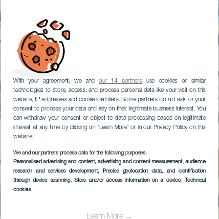
With your agreement, we and
our 14 partners
use cookies or similar
technologies to store, access, and process personal data like your visit on this
website, IP addresses and cookie identifiers. Some partners do not ask for your
consent to process your data and rely on their legitimate business interest. You
can withdraw your consent or object to data processing based on legitimate
interest at any time by clicking on “Learn More” or in our Privacy Policy on this
website.
We and our partners process data for the following purposes:
Personalised advertising and content, advertising and content measurement, audience
research and services development
, Precise geolocation data, and identification
through device scanning
, Store and/or access information on a device
, Technical
cookies
Learn More →