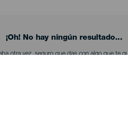
¡Oh! No hay ningún resultado...
eba otra vez, seguro que das con algo que te gu
Descubre
I
Bodas
Costa y playa
A