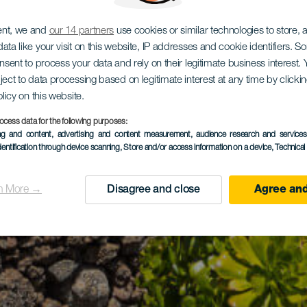
ent, we and
our 14 partners
use cookies or similar technologies to store,
ata like your visit on this website, IP addresses and cookie identifiers. 
onsent to process your data and rely on their legitimate business interest
ject to data processing based on legitimate interest at any time by click
olicy on this website.
ocess data for the following purposes:
ing and content, advertising and content measurement, audience research and service
dentification through device scanning
, Store and/or access information on a device
, Technica
n More →
Disagree and close
Agree and