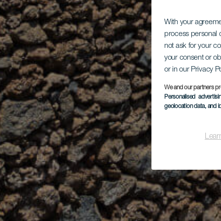
With your agreem
process personal d
not ask for your c
your consent or ob
or in our Privacy P
We and our partners pr
Personalised advertis
geolocation data, and i
Lear