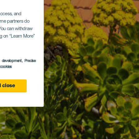
 access, and
Some partners do
. You can withdraw
ing on “Learn More”
s development
, Precise
l cookies
 close