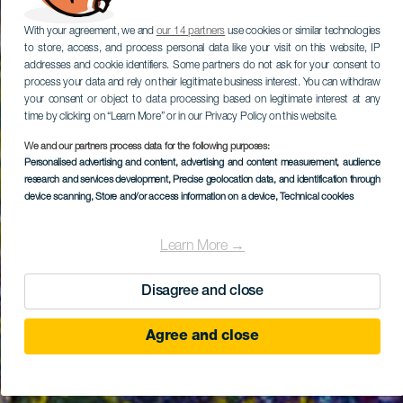
With your agreement, we and
our 14 partners
use cookies or similar technologies
to store, access, and process personal data like your visit on this website, IP
addresses and cookie identifiers. Some partners do not ask for your consent to
process your data and rely on their legitimate business interest. You can withdraw
your consent or object to data processing based on legitimate interest at any
time by clicking on “Learn More” or in our Privacy Policy on this website.
We and our partners process data for the following purposes:
Personalised advertising and content, advertising and content measurement, audience
research and services development
, Precise geolocation data, and identification through
device scanning
, Store and/or access information on a device
, Technical cookies
Learn More →
Disagree and close
Agree and close