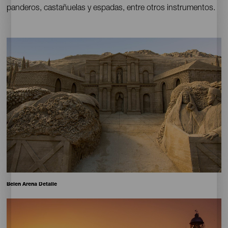
panderos, castañuelas y espadas, entre otros instrumentos.
Imagen
Imagen
Escritorio
16:9
Pie
Belen Arena Detalle
de
foto
Imagen
Imagen
Escritorio
16:9