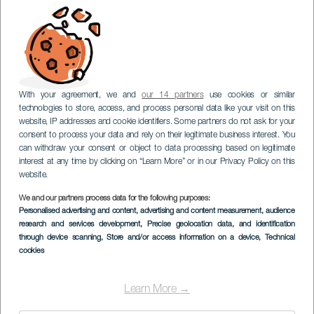
With your agreement, we and
our 14 partners
use cookies or similar
technologies to store, access, and process personal data like your visit on this
website, IP addresses and cookie identifiers. Some partners do not ask for your
consent to process your data and rely on their legitimate business interest. You
can withdraw your consent or object to data processing based on legitimate
interest at any time by clicking on “Learn More” or in our Privacy Policy on this
website.
We and our partners process data for the following purposes:
Personalised advertising and content, advertising and content measurement, audience
research and services development
, Precise geolocation data, and identification
through device scanning
, Store and/or access information on a device
, Technical
cookies
Learn More →