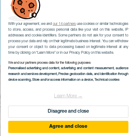
With your agreement, we and
our 14 partners
use cookies or similar technologies
to store, access, and process personal data like your visit on this website, IP
addresses and cookie identifiers. Some partners do not ask for your consent to
process your data and rely on their legitimate business interest. You can withdraw
your consent or object to data processing based on legitimate interest at any
time by clicking on “Learn More” or in our Privacy Policy on this website.
We and our partners process data for the following purposes:
Personalised advertising and content, advertising and content measurement, audience
research and services development
, Precise geolocation data, and identification through
device scanning
, Store and/or access information on a device
, Technical cookies
Learn More →
Disagree and close
Agree and close