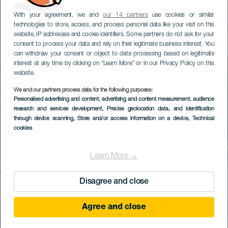
With your agreement, we and
our 14 partners
use cookies or similar
technologies to store, access, and process personal data like your visit on this
website, IP addresses and cookie identifiers. Some partners do not ask for your
consent to process your data and rely on their legitimate business interest. You
can withdraw your consent or object to data processing based on legitimate
interest at any time by clicking on “Learn More” or in our Privacy Policy on this
website.
We and our partners process data for the following purposes:
Personalised advertising and content, advertising and content measurement, audience
research and services development
, Precise geolocation data, and identification
through device scanning
, Store and/or access information on a device
, Technical
cookies
Learn More →
Disagree and close
Agree and close