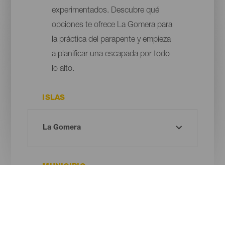
experimentados. Descubre qué
opciones te ofrece La Gomera para
la práctica del parapente y empieza
a planificar una escapada por todo
lo alto.
ISLAS
MUNICIPIO