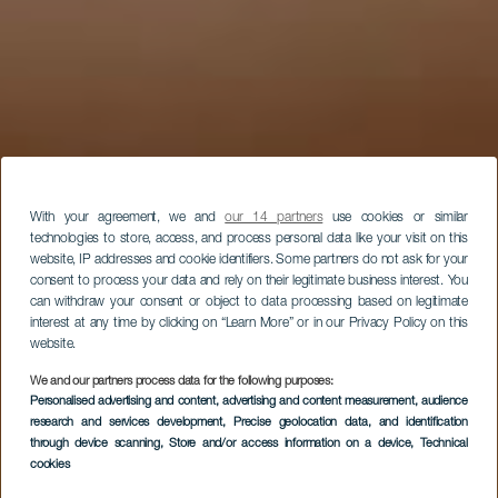
With your agreement, we and
our 14 partners
use cookies or similar
technologies to store, access, and process personal data like your visit on this
website, IP addresses and cookie identifiers. Some partners do not ask for your
consent to process your data and rely on their legitimate business interest. You
can withdraw your consent or object to data processing based on legitimate
interest at any time by clicking on “Learn More” or in our Privacy Policy on this
website.
We and our partners process data for the following purposes:
Personalised advertising and content, advertising and content measurement, audience
research and services development
, Precise geolocation data, and identification
through device scanning
, Store and/or access information on a device
, Technical
cookies