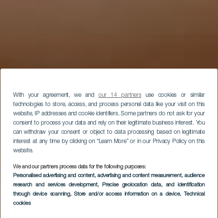
With your agreement, we and
our 14 partners
use cookies or similar
technologies to store, access, and process personal data like your visit on this
website, IP addresses and cookie identifiers. Some partners do not ask for your
consent to process your data and rely on their legitimate business interest. You
can withdraw your consent or object to data processing based on legitimate
interest at any time by clicking on “Learn More” or in our Privacy Policy on this
website.
We and our partners process data for the following purposes:
Personalised advertising and content, advertising and content measurement, audience
research and services development
, Precise geolocation data, and identification
through device scanning
, Store and/or access information on a device
, Technical
cookies